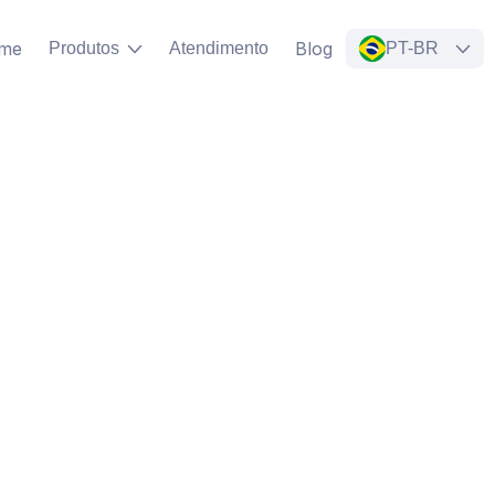
me
Blog
Produtos
Atendimento
PT-BR
Entrar
Criar conta