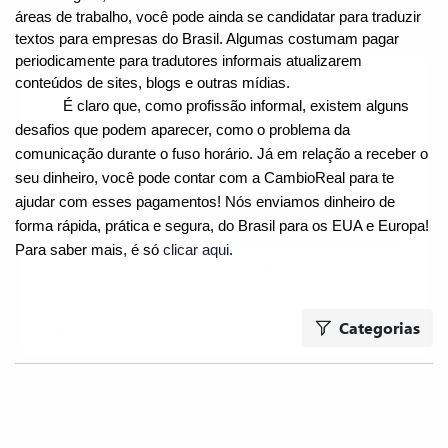
áreas de trabalho, você pode ainda se candidatar para traduzir 
textos para empresas do Brasil. Algumas costumam pagar 
periodicamente para tradutores informais atualizarem 
Nós utilizamos cookies
conteúdos de sites, blogs e outras mídias.
É claro que, como profissão informal, existem alguns 
Este site utiliza cookies para melhorar a sua experiência de
desafios que podem aparecer, como o problema da 
usuário.
comunicação durante o fuso horário. Já em relação a receber o 
Consulte nossa
política de cookies
para obter mais
seu dinheiro, você pode contar com a CambioReal para te 
informações.
ajudar com esses pagamentos! Nós enviamos dinheiro de 
forma rápida, prática e segura, do Brasil para os EUA e Europa! 
Aceitar tudo
Para saber mais, é só 
clicar aqui
.
Apenas necessários
Categorias
Personalizar