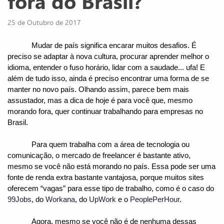
fora do Brasil?
25 de Outubro de 2017
Mudar de país significa encarar muitos desafios. É 
preciso se adaptar à nova cultura, procurar aprender melhor o 
idioma, entender o fuso horário, lidar com a saudade... ufa! E 
além de tudo isso, ainda é preciso encontrar uma forma de se 
manter no novo país. Olhando assim, parece bem mais 
assustador, mas a dica de hoje é para você que, mesmo 
morando fora, quer continuar trabalhando para empresas no 
Brasil.
Para quem trabalha com a área de tecnologia ou 
comunicação, o mercado de freelancer é bastante ativo, 
mesmo se você não está morando no país. Essa pode ser uma 
fonte de renda extra bastante vantajosa, porque muitos sites 
oferecem “vagas” para esse tipo de trabalho, como é o caso do 
99Jobs
, do 
Workana
, do 
UpWork
 e o 
PeoplePerHour
.
Agora, mesmo se você não é de nenhuma dessas 