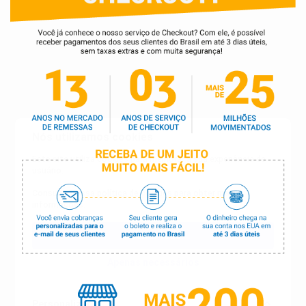
Nós utilizamos cookies
Este site utiliza cookies para melhorar a sua experiência de
usuário.
Consulte nossa
política de cookies
para obter mais
informações.
Aceitar tudo
Apenas necessários
Personalizar