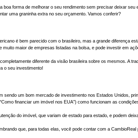
a boa forma de melhorar o seu rendimento sem precisar deixar seu e
tar uma graninha extra no seu orçamento. Vamos conferir? 
cano é bem parecido com o brasileiro, mas a grande diferença está n
muito maior de empresas listadas na bolsa, e pode investir em açõ
completamente diferente da visão brasileira sobre os mesmos. A tra
 o seu investimento!
m sendo um bom mercado de investimento nos Estados Unidos, princi
do “Como financiar um imóvel nos EUA”) como funcionam as condições
nutenção do imóvel, que variam de estado para estado, e podem deixa
embrando que, para todas elas, você pode contar com a CambioReal pa