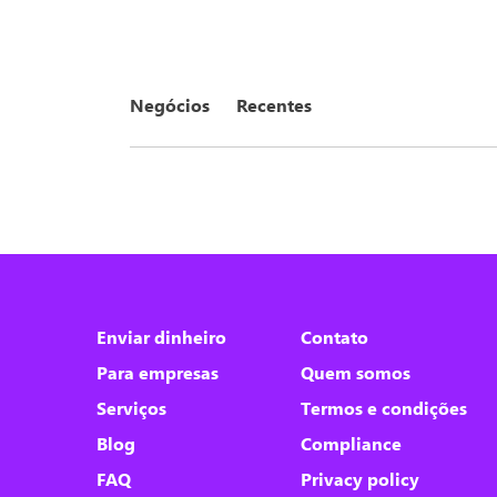
Negócios
Recentes
Nós utilizamos cookies
Este site utiliza cookies para melhorar a sua
Enviar dinheiro
Contato
experiência de usuário.
Para empresas
Quem somos
Consulte nossa
política de cookies
para
obter mais informações.
Serviços
Termos e condições
Blog
Compliance
Aceitar tudo
FAQ
Privacy policy
Apenas necessários