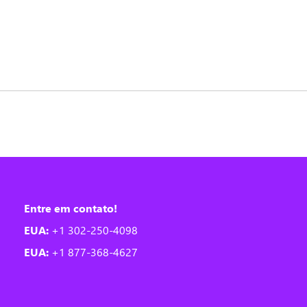
Entre em contato!
EUA:
+1 302-250-4098
EUA:
+1 877-368-4627