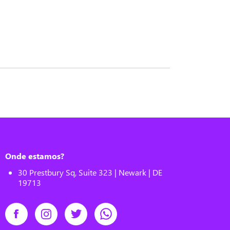
Onde estamos?
30 Prestbury Sq, Suite 323 | Newark | DE
19713