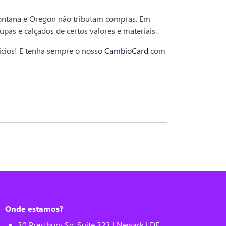
Montana e Oregon não tributam compras. Em
pas e calçados de certos valores e materiais.
ícios! E tenha sempre o nosso
CambioCard
com
Onde estamos?
30 Prestbury Sq, Suite 323 | Newark | DE