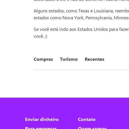
Alguns estados, como Texas e Louisiana, reemb
estados como Nova York, Pennsylvania, Minnesot
Se você está indo aos Estados Unidos para faze
você. ;)
Compras
Turismo
Recentes
Nós utilizamos cookies
Este site utiliza cookies para melhorar a sua
Enviar dinheiro
Contato
experiência de usuário.
Para empresas
Quem somos