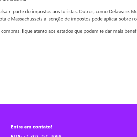
olsam parte do impostos aos turistas. Outros, como Delaware, 
a e Massachussets a isenção de impostos pode aplicar sobre rou
r compras, fique atento aos estados que podem te dar mais benef
Entre em contato!
EUA:
+1 302-250-4098