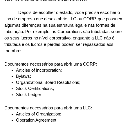
Depois de escolher o estado, você precisa escolher o 
tipo de empresa que deseja abrir: LLC ou CORP, que possuem 
algumas diferenças na sua estrutura legal e nas formas de 
tributação. Por exemplo: as Corporations são tributadas sobre 
os seus lucros no nível corporativo, enquanto a LLC não é 
tributada e os lucros e perdas podem ser repassados aos 
Nós utilizamos cookies
membros. 
Este site utiliza cookies para melhorar a sua experiência de
usuário.
Documentos necessários para abrir uma CORP:
Articles of Incorporation;
Consulte nossa
política de cookies
para obter mais
Bylaws;
informações.
Organizational Board Resolutions;
Stock Certifications;
Aceitar tudo
Stock Ledger
Apenas necessários
Documentos necessários para abrir uma LLC:
Articles of Organization;
Personalizar
Operation Agreement