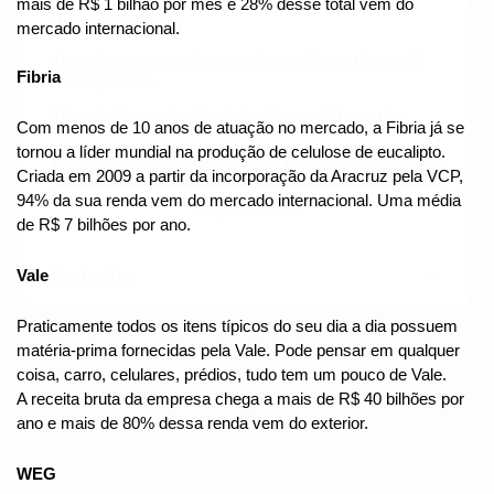
mais de R$ 1 bilhão por mês e 28% desse total vem do 
We use cookies
mercado internacional.
This website uses cookies in order to enhance the overall
Fibria
user experience.
Take a look at our
Cookies Policy
for more information.
Com menos de 10 anos de atuação no mercado, a Fibria já se 
tornou a líder mundial na produção de celulose de eucalipto.
Accept all
Criada em 2009 a partir da incorporação da Aracruz pela VCP, 
94% da sua renda vem do mercado internacional. Uma média 
Only essentials
de R$ 7 bilhões por ano.
Vale
Customize
Praticamente todos os itens típicos do seu dia a dia possuem 
matéria-prima fornecidas pela Vale. Pode pensar em qualquer 
coisa, carro, celulares, prédios, tudo tem um pouco de Vale.
A receita bruta da empresa chega a mais de R$ 40 bilhões por 
ano e mais de 80% dessa renda vem do exterior.
WEG