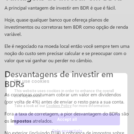
A principal vantagem de investir em BDR é que é fácil.
Hoje, quase qualquer banco que ofereça planos de
investimentos ou corretoras tem BDR como opção de renda
variável.
Ele é negociado na moeda local então você sempre tem uma
noção do custo sem precisar calcular e se preocupar com o
valor que vai ganhar ou perder no câmbio.
Desvantagens de investir em
BDRs
We use cookies
This website uses cookies in order to enhance the overall
As corretoras costumam cobrar um valor em dividendos
user experience.
(por volta de 4%) antes de enviar o resto para a sua conta.
Take a look at our
Cookies Policy
for more information.
Fora a taxa de corretagem, a pior desvantagem do BDRs são
Accept all
os
impostos
atrelados.
Only essentials
No exterior (incluindo EUA) a cobrança de impostos sobre