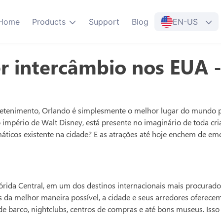
Home
Products
Support
Blog
EN-US
er intercâmbio nos EUA 
retenimento, Orlando é simplesmente o melhor lugar do mundo pa
 império de Walt Disney, está presente no imaginário de toda c
ticos existente na cidade? E as atrações até hoje enchem de emoç
da Central, em um dos destinos internacionais mais procurados 
tes da melhor maneira possível, a cidade e seus arredores oferece
s de barco, nightclubs, centros de compras e até bons museus. Iss