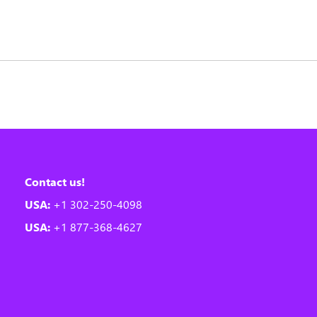
Contact us!
USA:
+1 302-250-4098
USA:
+1 877-368-4627