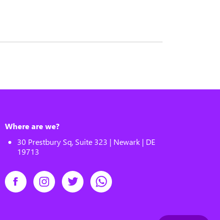
Where are we?
30 Prestbury Sq, Suite 323 | Newark | DE
19713