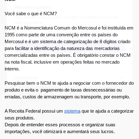
We use cookies
Você sabe o que é NCM?         
This website uses cookies in order to enhance the overall
user experience.
NCM é a Nomenclatura Comum do Mercosul e foi instituída em 
Take a look at our
Cookies Policy
for more information.
1995 como parte de uma convenção entre os países do 
Mercosul e é um sistema de categorização de 8 dígitos criado 
Accept all
para facilitar a identificação da natureza das mercadorias 
comercializadas entre os países. É obrigatório constar o NCM 
Only essentials
na nota fiscal, inclusive em operações feitas no mercado 
interno.
Customize
Pesquisar bem o NCM te ajuda a negociar com o fornecedor do 
produto e evita o  pagamento de taxas desnecessárias ou 
erradas, custos de armazenagem ou transporte, por exemplo.
A Receita Federal possui um 
sistema
 que te ajuda a categorizar 
seus produtos.
Depois de entender esses processos e organizar suas 
importações, você otimizará e aumentará seus lucros.