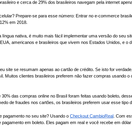
asileiro e cerca de 29% dos brasileiros navegam pela internet apena
celular? Prepare-se para esse número: Entrar no e-commerce brasil
s 12% em 2018.
 língua nativa, é muito mais fácil implementar uma versão do seu si
 EUA, americanos e brasileiros que vivem nos Estados Unidos, e o de
site se resumam apenas ao cartão de crédito. Se isto for verdade, i
l. Muitos clientes brasileiros preferem não fazer compras usando o c
 de 30% das compras online no Brasil foram feitas usando boleto, des
edo de fraudes nos cartões, os brasileiros preferem usar esse tipo
 de pagamento no seu site? Usando o
Checkout CambioReal
. Com es
e pagamento em boleto. Eles pagam em real e você recebe em dólar 