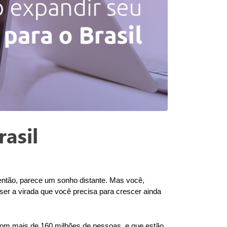
asil
então, parece um sonho distante. Mas você, 
er a virada que você precisa para crescer ainda 
com mais de 160 milhões de pessoas, e que estão 