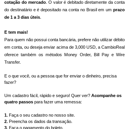
cotação do mercado
. O valor é debitado diretamente da conta 
do destinatário e é depositado na conta no Brasil em um 
prazo 
de 1 a 3 dias úteis
. 
E tem mais!
Para quem não possui conta bancária, prefere não utilizar débito 
em conta, ou deseja enviar acima de 3,000 USD, a CambioReal 
oferece também os métodos Money Order, Bill Pay e Wire 
Transfer.
E o que você, ou a pessoa que for enviar o dinheiro, precisa 
fazer?
We use cookies
Um cadastro fácil, rápido e seguro! Quer ver? 
Acompanhe os 
quatro passos
 para fazer uma remessa: 
This website uses cookies in order to enhance the overall
user experience.
1. 
Faça o seu cadastro no nosso site. 
Take a look at our
Cookies Policy
for more information.
2. 
Preencha os dados da transação. 
3.
 Faça o pagamento do boleto. 