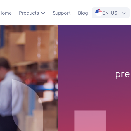
Home
Products
Support
Blog
EN-US