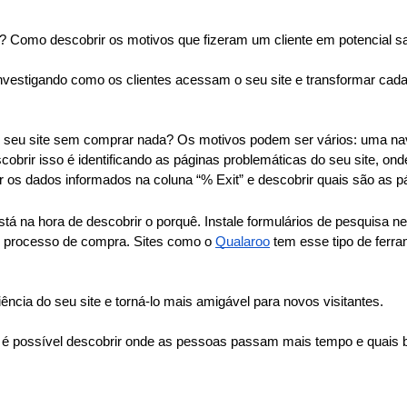
 Como descobrir os motivos que fizeram um cliente em potencial sa
nvestigando como os clientes acessam o seu site e transformar cad
o seu site sem comprar nada? Os motivos podem ser vários: uma nave
obrir isso é identificando as páginas problemáticas do seu site, on
r os dados informados na coluna “% Exit” e descobrir quais são as p
tá na hora de descobrir o porquê. Instale formulários de pesquisa n
o processo de compra. Sites como o 
Qualaroo
 tem esse tipo de ferr
cia do seu site e torná-lo mais amigável para novos visitantes.
m é possível descobrir onde as pessoas passam mais tempo e quais 