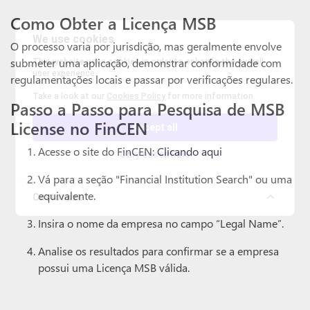
Como Obter a Licença MSB
We use cookies
O processo varia por jurisdição, mas geralmente envolve
submeter uma aplicação, demonstrar conformidade com
This website uses cookies in order to enhance the overall
user experience.
regulamentações locais e passar por verificações regulares.
Take a look at our
Cookies Policy
for more information.
Passo a Passo para Pesquisa de MSB
License no FinCEN
Accept all
Acesse o site do FinCEN:
Clicando aqui
Only essentials
Vá para a seção "Financial Institution Search" ou uma
equivalente.
Customize
Insira o nome da empresa no campo “Legal Name”.
Analise os resultados para confirmar se a empresa
possui uma Licença MSB válida.