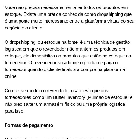
Você não precisa necessariamente ter todos os produtos em 
estoque. Existe uma prática conhecida como dropshipping que 
é uma ponte muito interessante entre a plataforma virtual do seu 
negócio e o cliente.
We use cookies
O dropshipping, ou estoque na fonte, é uma técnica de gestão 
This website uses cookies in order to enhance the overall
logística em que o revendedor não mantém os produtos em 
user experience.
estoque, ele disponibiliza os produtos que estão no estoque do 
Take a look at our
Cookies Policy
for more information.
fornecedor. O revendedor só adquire o produto e paga o 
fornecedor quando o cliente finaliza a compra na plataforma 
Accept all
online.
Only essentials
Com esse modelo o revendedor usa o estoque dos 
fornecedores como um Buffer Inventory (Pulmão de estoque) e 
não precisa ter um armazém físico ou uma própria logística 
Customize
para isso.
Formas de pagamento