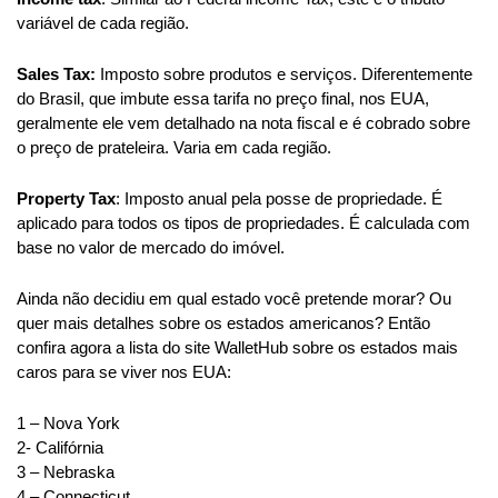
variável de cada região.
Sales Tax: 
Imposto sobre produtos e serviços. Diferentemente 
do Brasil, que imbute essa tarifa no preço final, nos EUA, 
geralmente ele vem detalhado na nota fiscal e é cobrado sobre 
o preço de prateleira. Varia em cada região.
Property Tax
: Imposto anual pela posse de propriedade. É 
aplicado para todos os tipos de propriedades. É calculada com 
base no valor de mercado do imóvel.
Ainda não decidiu em qual estado você pretende morar? Ou 
We use cookies
quer mais detalhes sobre os estados americanos? Então 
This website uses cookies in order to enhance the overall
confira agora a lista do site WalletHub sobre os estados mais 
user experience.
caros para se viver nos EUA:
Take a look at our
Cookies Policy
for more information.
1 – Nova York
2- Califórnia
Accept all
3 – Nebraska
Only essentials
4 – Connecticut