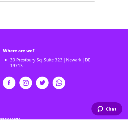
Where are we?
30 Prestbury Sq, Suite 323 | Newark | DE
19713
Chat
00275649876
s reserved.