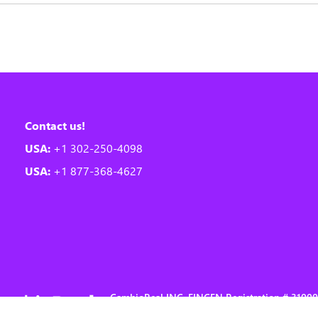
Contact us!
USA:
+1 302-250-4098
USA:
+1 877-368-4627
CambioReal INC, FINCEN Registration # 310
Copyright © 2004-2026 CAMBIOREAL. All right