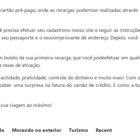
 cartão pré-pago, onde as recargas podemser realizadas através 
ê precisa efetuar seu cadastrono nosso site e seguir as instruçõ
 seu passaporte e o seucomprovante de endereço. Depois, você
um boleto da sua primeira recarga, que você podeefetuar em qua
 taxas de ativação.
Facilidade, praticidade, controle do dinheiro e muito mais! Co
receber uma surpresa na fatura do cartão de crédito. E como a b
 a sua viagem ao máximo!
io
Morando no exterior
Turismo
Recent