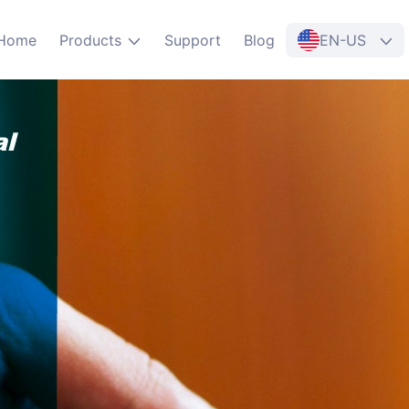
Home
Products
Support
Blog
EN-US