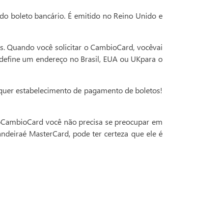
do boleto bancário. É emitido no Reino Unido e
es. Quando você solicitar o CambioCard, vocêvai
 define um endereço no Brasil, EUA ou UKpara o
lquer estabelecimento de pagamento de boletos!
m oCambioCard você não precisa se preocupar em
andeiraé MasterCard, pode ter certeza que ele é