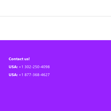
Contact us!
USA:
+1 302-250-4098
USA:
+1 877-368-4627