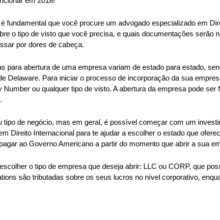
uncionar em 2018!
, é fundamental que você procure um advogado especializado em Direi
obre o tipo de visto que você precisa, e quais documentações serão n
ssar por dores de cabeça.
s para abertura de uma empresa variam de estado para estado, send
de Delaware. Para iniciar o processo de incorporação da sua empresa
ty Number ou qualquer tipo de visto. A abertura da empresa pode ser 
.
eu tipo de negócio, mas em geral, é possível começar com um investi
Direito Internacional para te ajudar a escolher o estado que ofere
r pagar ao Governo Americano a partir do momento que abrir a sua e
 escolher o tipo de empresa que deseja abrir: LLC ou CORP, que poss
ions são tributadas sobre os seus lucros no nível corporativo, enqua