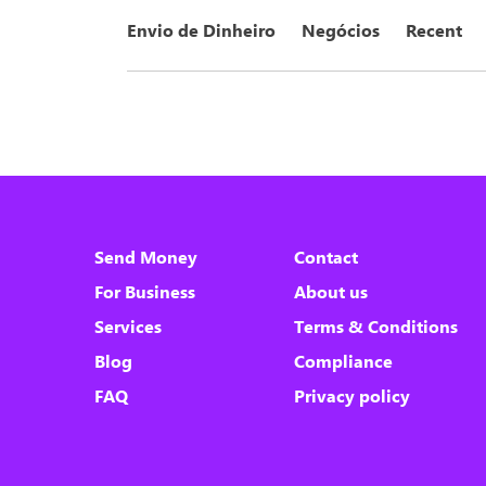
Envio de Dinheiro
Negócios
Recent
We use cookies
This website uses cookies in order to
Send Money
Contact
enhance the overall user experience.
For Business
About us
Take a look at our
Cookies Policy
for more
information.
Services
Terms & Conditions
Blog
Compliance
Accept all
FAQ
Privacy policy
Only essentials
Customize