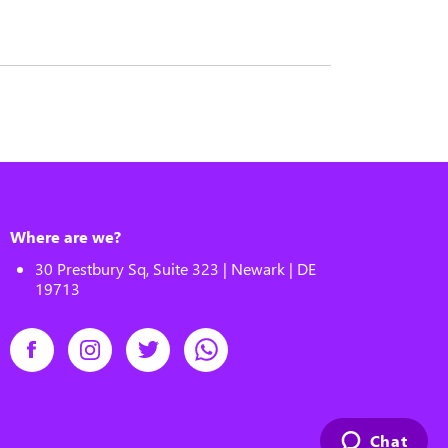
Where are we?
30 Prestbury Sq, Suite 323 | Newark | DE
19713
Chat