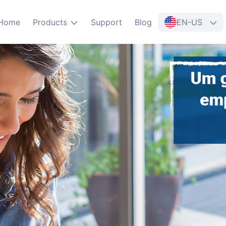
Home
Products
Support
Blog
EN-US