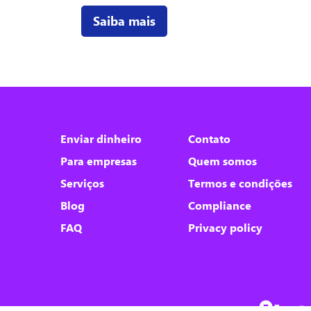
Saiba mais
Nós utilizamos cookies
Este site utiliza cookies para melhorar a sua
Enviar dinheiro
Contato
experiência de usuário.
Para empresas
Quem somos
Consulte nossa
política de cookies
para
obter mais informações.
Serviços
Termos e condições
Blog
Compliance
Aceitar tudo
FAQ
Privacy policy
Apenas necessários
Personalizar