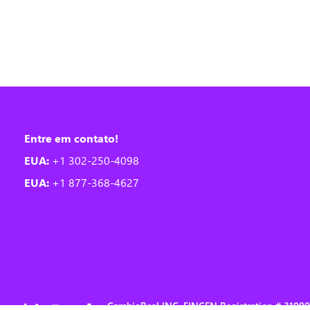
Entre em contato!
EUA:
+1 302-250-4098
EUA:
+1 877-368-4627
CambioReal INC, FINCEN Registration # 310