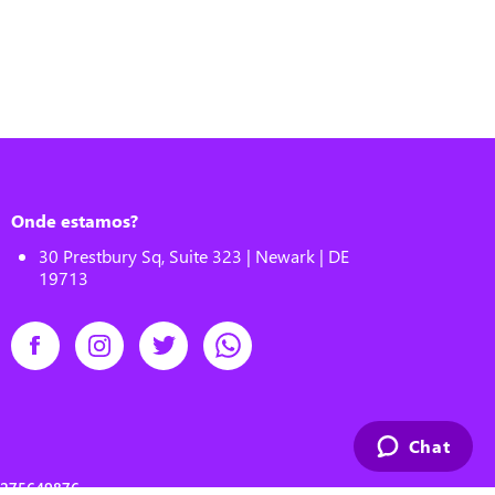
Onde estamos?
30 Prestbury Sq, Suite 323 | Newark | DE
19713
Chat
00275649876