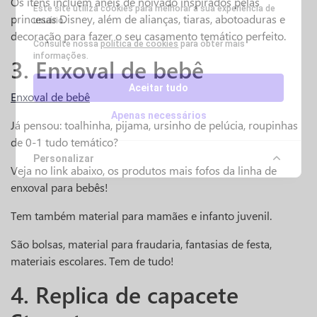
Os itens incluem anéis de noivado inspirados pelas
Este site utiliza cookies para melhorar a sua experiência de
princesas Disney, além de alianças, tiaras, abotoaduras e
usuário.
decoração para fazer o seu casamento temático perfeito.
Consulte nossa
política de cookies
para obter mais
informações.
3. Enxoval de bebê
Aceitar tudo
Enxoval de bebê
Apenas necessários
Já pensou: toalhinha, pijama, ursinho de pelúcia, roupinhas
de 0-1 tudo temático?
Personalizar
Veja no link abaixo, os produtos mais fofos da linha de
enxoval para bebês!
Tem também material para mamães e infanto juvenil.
São bolsas, material para fraudaria, fantasias de festa,
materiais escolares. Tem de tudo!
4. Replica de capacete