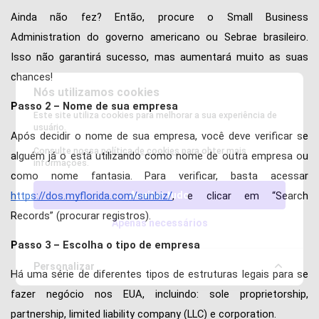
Ainda não fez? Então, procure o Small Business 
Administration do governo americano ou Sebrae brasileiro. 
Isso não garantirá sucesso, mas aumentará muito as suas 
chances! 
Nós utilizamos cookies
Passo 2 – Nome de sua empresa 
Este site utiliza cookies para melhorar a sua experiência de
usuário.
Após decidir o nome de sua empresa, você deve verificar se 
Consulte nossa
política de cookies
para obter mais
alguém já o está utilizando como nome de outra empresa ou 
informações.
como nome fantasia. Para verificar, basta acessar 
Aceitar tudo
https://dos.myflorida.com/sunbiz/
, e clicar em “Search 
Records” (procurar registros).
Apenas necessários
Passo 3 – Escolha o tipo de empresa 
Personalizar
Há uma série de diferentes tipos de estruturas legais para se 
fazer negócio nos EUA, incluindo: sole proprietorship, 
partnership, limited liability company (LLC) e corporation. 