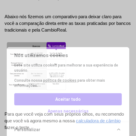
Abaixo nós fizemos um comparativo para deixar claro para 
você a comparação direta entre as taxas praticadas por bancos 
tradicionais e pela CambioReal.
Nós utilizamos cookies
Este site utiliza cookies para melhorar a sua experiência de
usuário.
Consulte nossa
política de cookies
para obter mais
informações.
Aceitar tudo
Apenas necessários
Para que você veja com seus próprios olhos, eu recomendo 
que você vá agora mesmo a nossa 
calculadora de câmbio
fazer o teste.
Personalizar