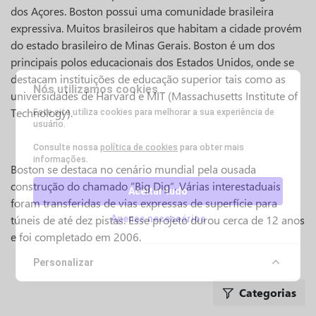
dos Açores. Boston possui uma comunidade brasileira
expressiva. Muitos brasileiros que habitam a cidade provém
do estado brasileiro de Minas Gerais. Boston é um dos
principais polos educacionais dos Estados Unidos, onde se
destacam instituições de educação superior tais como as
Nós utilizamos cookies
universidades de Harvard e MIT (Massachusetts Institute of
Technology).
Este site utiliza cookies para melhorar a sua experiência de
usuário.
Consulte nossa
política de cookies
para obter mais
informações.
Boston se destaca no cenário mundial pela ousada
construção do chamado “Big Dig“. Várias interestaduais
Aceitar tudo
foram transferidas de vias expressas de superfície para
túneis de até dez pistas. Esse projeto durou cerca de 12 anos
Apenas necessários
e foi completado em 2006.
Personalizar
Categorias