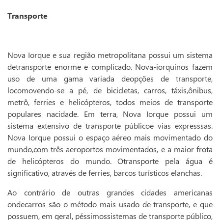
Este site utiliza cookies para melhorar a sua experiência de
usuário.
Transporte
Consulte nossa
política de cookies
para obter mais
informações.
Nova Iorque e sua região metropolitana possui um sistema
Aceitar tudo
detransporte enorme e complicado. Nova-iorquinos fazem
Apenas necessários
uso de uma gama variada deopções de transporte,
locomovendo-se a pé, de bicicletas, carros, táxis,ônibus,
metrô, ferries e helicópteros, todos meios de transporte
Personalizar
populares nacidade. Em terra, Nova Iorque possui um
sistema extensivo de transporte públicoe vias expresssas.
Nova Iorque possui o espaço aéreo mais movimentado do
mundo,com três aeroportos movimentados, e a maior frota
de helicópteros do mundo. Otransporte pela água é
significativo, através de ferries, barcos turísticos elanchas.
Ao contrário de outras grandes cidades americanas
ondecarros são o método mais usado de transporte, e que
possuem, em geral, péssimossistemas de transporte público,