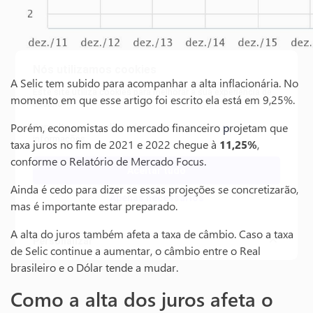
Nós utilizamos cookies
A Selic tem subido para acompanhar a alta inflacionária. No
Este site utiliza cookies para melhorar a sua experiência de
momento em que esse artigo foi escrito ela está em 9,25%.
usuário.
Porém, economistas do mercado financeiro
p
rojetam que
Consulte nossa
política de cookies
para obter mais
informações.
taxa juros no fim de 2021 e 2022 chegue à
11,25%
,
conforme o Relatório de Mercado Focus.
Aceitar tudo
Ainda é cedo para dizer se essas projeções se concretizarão,
Apenas necessários
mas é importante estar preparado.
A alta do juros também afeta a taxa de câmbio. Caso a taxa
Personalizar
de Selic continue a aumentar, o câmbio entre o Real
brasileiro e o Dólar tende a mudar.
Como a alta dos juros afeta o