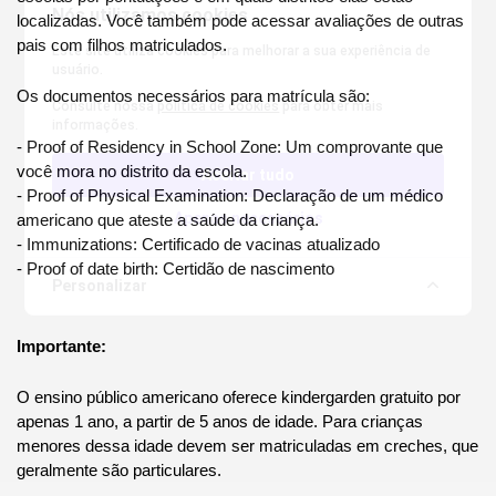
Nós utilizamos cookies
localizadas. Você também pode acessar avaliações de outras 
pais com filhos matriculados.
Este site utiliza cookies para melhorar a sua experiência de
usuário.
Os documentos necessários para matrícula são:
Consulte nossa
política de cookies
para obter mais
informações.
- Proof of Residency in School Zone: Um comprovante que 
você mora no distrito da escola.
Aceitar tudo
- Proof of Physical Examination: Declaração de um médico 
Apenas necessários
americano que ateste a saúde da criança.
- Immunizations: Certificado de vacinas atualizado
- Proof of date birth: Certidão de nascimento
Personalizar
Importante:
O ensino público americano oferece kindergarden gratuito por 
apenas 1 ano, a partir de 5 anos de idade. Para crianças 
menores dessa idade devem ser matriculadas em creches, que 
geralmente são particulares.