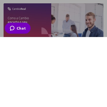
Chat
Como a Cambio encurta o seu
caminho?