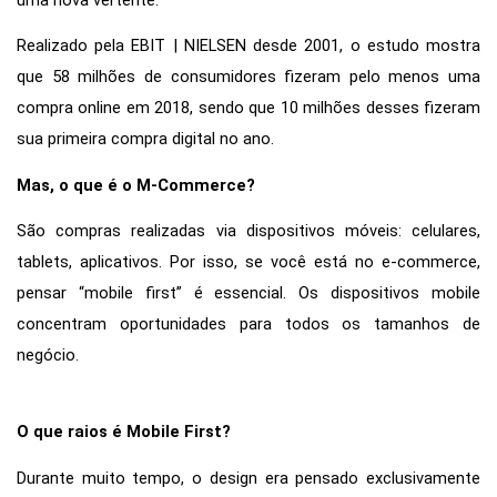
uma nova vertente.
Consulte nossa
política de cookies
para obter mais
Realizado pela EBIT | NIELSEN desde 2001, o estudo mostra 
informações.
que 58 milhões de consumidores fizeram pelo menos uma 
Aceitar tudo
compra online em 2018, sendo que 10 milhões desses fizeram 
sua primeira compra digital no ano.
Apenas necessários
Mas, o que é o M-Commerce?
Personalizar
São compras realizadas via dispositivos móveis: celulares, 
tablets, aplicativos. Por isso, se você está no e-commerce, 
pensar “mobile first” é essencial. Os dispositivos mobile 
concentram oportunidades para todos os tamanhos de 
negócio.
O que raios é Mobile First?
Durante muito tempo, o design era pensado exclusivamente 