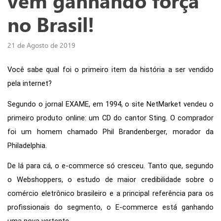
vem ganhando força
no Brasil!
21 de Agosto de 2019
Você sabe qual foi o primeiro item da história a ser vendido 
pela internet?
Segundo o jornal EXAME, em 1994, o site NetMarket vendeu o 
primeiro produto online: um CD do cantor Sting. O comprador 
foi um homem chamado Phil Brandenberger, morador da 
Philadelphia.
De lá para cá, o e-commerce só cresceu. Tanto que, segundo 
o Webshoppers, o estudo de maior credibilidade sobre o 
comércio eletrônico brasileiro e a principal referência para os 
Nós utilizamos cookies
profissionais do segmento, o E-commerce está ganhando 
Este site utiliza cookies para melhorar a sua experiência de
usuário.