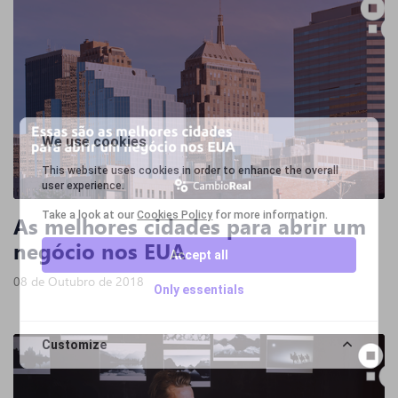
We use cookies
This website uses cookies in order to enhance the overall
user experience.
Take a look at our
Cookies Policy
for more information.
As melhores cidades para abrir um
negócio nos EUA
Accept all
08 de Outubro de 2018
Only essentials
Customize