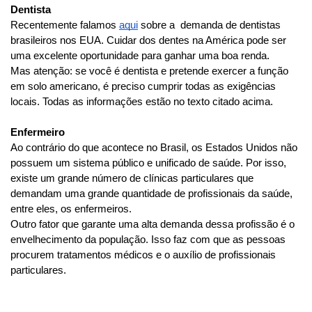
Dentista
Recentemente falamos
aqui
 sobre a  demanda de dentistas 
brasileiros nos EUA. Cuidar dos dentes na América pode ser 
uma excelente oportunidade para ganhar uma boa renda.
Mas atenção: se você é dentista e pretende exercer a função 
em solo americano, é preciso cumprir todas as exigências 
Nós utilizamos cookies
locais. Todas as informações estão no texto citado acima. 
Este site utiliza cookies para melhorar a sua experiência de
usuário.
Enfermeiro
Consulte nossa
política de cookies
para obter mais
Ao contrário do que acontece no Brasil, os Estados Unidos não 
informações.
possuem um sistema público e unificado de saúde. Por isso, 
existe um grande número de clínicas particulares que 
Aceitar tudo
demandam uma grande quantidade de profissionais da saúde, 
entre eles, os enfermeiros.
Apenas necessários
Outro fator que garante uma alta demanda dessa profissão é o 
envelhecimento da população. Isso faz com que as pessoas 
procurem tratamentos médicos e o auxílio de profissionais 
Personalizar
particulares.               