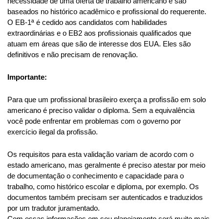
Nós utilizamos cookies
necessidade de uma oferta de trabalho americano e são 
baseados no histórico acadêmico e profissional do requerente. 
Este site utiliza cookies para melhorar a sua experiência de
O EB-1ª é cedido aos candidatos com habilidades 
usuário.
extraordinárias e o EB2 aos profissionais qualificados que 
Consulte nossa
política de cookies
para obter mais
atuam em áreas que são de interesse dos EUA. Eles são 
informações.
definitivos e não precisam de renovação.
Aceitar tudo
Importante:
Apenas necessários
Para que um profissional brasileiro exerça a profissão em solo 
americano é preciso validar o diploma. Sem a equivalência 
você pode enfrentar em problemas com o governo por 
Personalizar
exercício ilegal da profissão.
Os requisitos para esta validação variam de acordo com o 
estado americano, mas geralmente é preciso atestar por meio 
de documentação o conhecimento e capacidade para o 
trabalho, como histórico escolar e diploma, por exemplo. Os 
documentos também precisam ser autenticados e traduzidos 
por um tradutor juramentado.