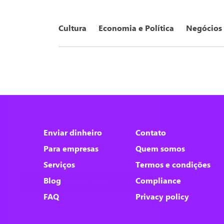
Cultura
Economia e Política
Negócios
Nós utilizamos cookies
Este site utiliza cookies para melhorar a sua
Enviar dinheiro
Contato
experiência de usuário.
Para empresas
Quem somos
Consulte nossa
política de cookies
para
obter mais informações.
Serviços
Termos e condições
Blog
Compliance
Aceitar tudo
FAQ
Privacy policy
Apenas necessários