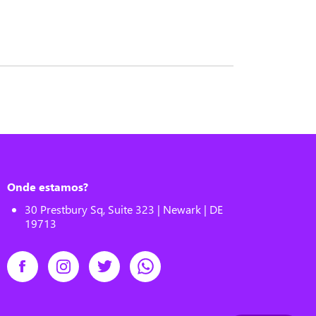
Onde estamos?
30 Prestbury Sq, Suite 323 | Newark | DE
19713