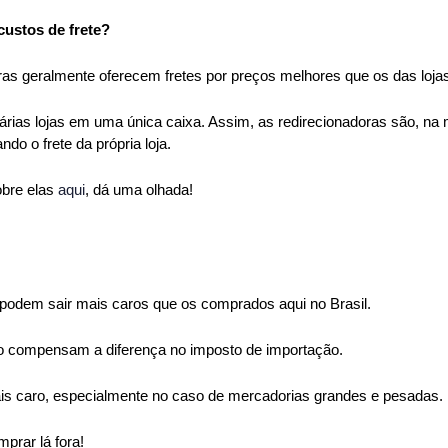
ustos de frete?
ras geralmente oferecem fretes por preços melhores que os das loja
rias lojas em uma única caixa. Assim, as redirecionadoras são, na 
do o frete da própria loja.
bre elas 
aqui
,
 dá uma olhada!
podem sair mais caros que os comprados aqui no Brasil.
o compensam a diferença no imposto de importação.
ais caro, especialmente no caso de mercadorias grandes e pesadas.
prar lá fora!