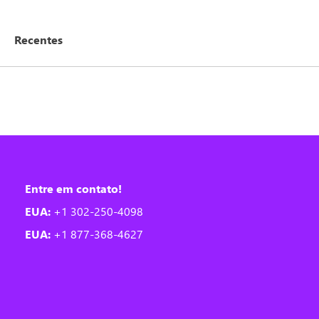
Recentes
Entre em contato!
EUA:
+1 302-250-4098
EUA:
+1 877-368-4627