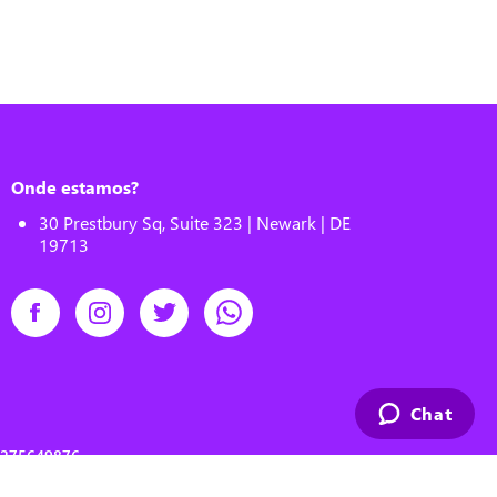
Onde estamos?
30 Prestbury Sq, Suite 323 | Newark | DE
19713
Chat
00275649876
s reserved.