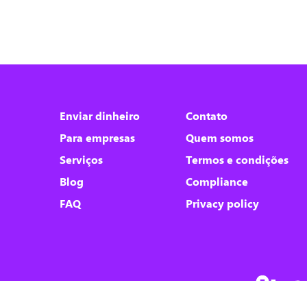
Nós utilizamos cookies
Este site utiliza cookies para melhorar a sua
Enviar dinheiro
Contato
experiência de usuário.
Para empresas
Quem somos
Consulte nossa
política de cookies
para
obter mais informações.
Serviços
Termos e condições
Blog
Compliance
Aceitar tudo
FAQ
Privacy policy
Apenas necessários
Personalizar