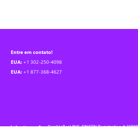
Entre em contato!
EUA:
+1 302-250-4098
EUA:
+1 877-368-4627
CambioReal INC, FINCEN Registration # 310
Copyright © 2004-2026 CAMBIOREAL. All right