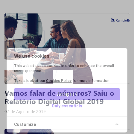
We use cookies
This website uses cookies in order to enhance the overall
user experience.
Take a look at our
Cookies Policy
for more information.
Vamos falar de números? Saiu o
Accept all
Relatório Digital Global 2019
Only essentials
07 de Agosto de 2019
Customize