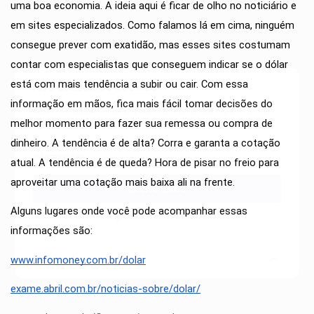
uma boa economia. A ideia aqui é ficar de olho no noticiário e 
em sites especializados. Como falamos lá em cima, ninguém 
consegue prever com exatidão, mas esses sites costumam 
contar com especialistas que conseguem indicar se o dólar 
está com mais tendência a subir ou cair. Com essa 
Nós utilizamos cookies
informação em mãos, fica mais fácil tomar decisões do 
Este site utiliza cookies para melhorar a sua experiência de
melhor momento para fazer sua remessa ou compra de 
usuário.
dinheiro. A tendência é de alta? Corra e garanta a cotação 
Consulte nossa
política de cookies
para obter mais
informações.
atual. A tendência é de queda? Hora de pisar no freio para 
aproveitar uma cotação mais baixa ali na frente. 
Aceitar tudo
Alguns lugares onde você pode acompanhar essas 
Apenas necessários
informações são:
www.infomoney.com.br/dolar
Personalizar
exame.abril.com.br/noticias-sobre/dolar/