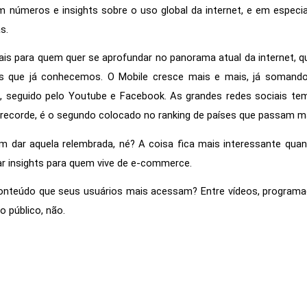
m números e insights sobre o uso global da internet, e em especial
s. 
cais para quem quer se aprofundar no panorama atual da internet, q
s que já conhecemos. O Mobile cresce mais e mais, já somando 
 seguido pelo Youtube e Facebook. As grandes redes sociais tem
 recorde, é o segundo colocado no ranking de países que passam ma
m dar aquela relembrada, né? A coisa fica mais interessante qua
r insights para quem vive de e-commerce.  
onteúdo que seus usuários mais acessam? Entre vídeos, programaç
o público, não.