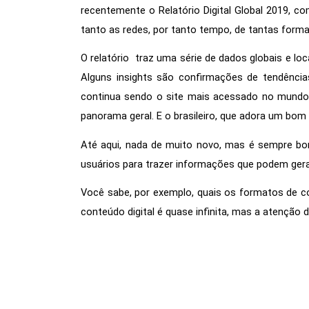
recentemente o Relatório Digital Global 2019, co
tanto as redes, por tanto tempo, de tantas forma
O relatório  traz uma série de dados globais e lo
Alguns insights são confirmações de tendência
Nós utilizamos cookies
continua sendo o site mais acessado no mundo,
Este site utiliza cookies para melhorar a sua
panorama geral. E o brasileiro, que adora um bom
experiência de usuário.
Até aqui, nada de muito novo, mas é sempre bo
Consulte nossa
política de cookies
para
obter mais informações.
usuários para trazer informações que podem gera
Aceitar tudo
Você sabe, por exemplo, quais os formatos de c
conteúdo digital é quase infinita, mas a atenção d
Apenas necessários
Personalizar