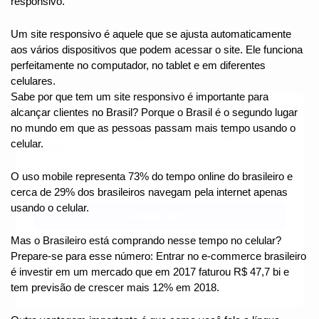
responsivo.
Um site responsivo é aquele que se ajusta automaticamente 
aos vários dispositivos que podem acessar o site. Ele funciona 
perfeitamente no computador, no tablet e em diferentes 
celulares.
Sabe por que tem um site responsivo é importante para 
Nós utilizamos cookies
alcançar clientes no Brasil? Porque o Brasil é o segundo lugar 
no mundo em que as pessoas passam mais tempo usando o 
Este site utiliza cookies para melhorar a sua experiência de
celular.
usuário.
Consulte nossa
política de cookies
para obter mais
O uso mobile representa 73% do tempo online do brasileiro e 
informações.
cerca de 29% dos brasileiros navegam pela internet apenas 
usando o celular. 
Aceitar tudo
Mas o Brasileiro está comprando nesse tempo no celular? 
Apenas necessários
Prepare-se para esse número: Entrar no e-commerce brasileiro 
é investir em um mercado que em 2017 faturou R$ 47,7 bi e 
Personalizar
tem previsão de crescer mais 12% em 2018.