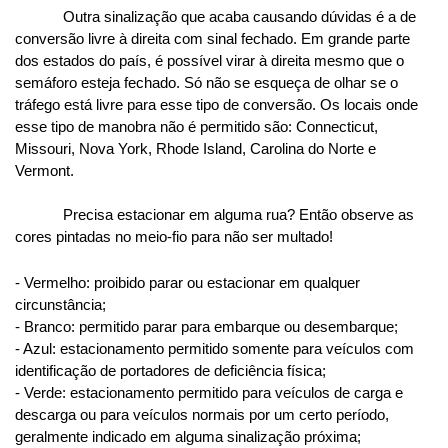
Outra sinalização que acaba causando dúvidas é a de 
conversão livre à direita com sinal fechado. Em grande parte 
dos estados do país, é possível virar à direita mesmo que o 
Nós utilizamos cookies
semáforo esteja fechado. Só não se esqueça de olhar se o 
tráfego está livre para esse tipo de conversão. Os locais onde 
Este site utiliza cookies para melhorar a sua experiência de
esse tipo de manobra não é permitido são: Connecticut, 
usuário.
Missouri, Nova York, Rhode Island, Carolina do Norte e 
Consulte nossa
política de cookies
para obter mais
Vermont.
informações.
Precisa estacionar em alguma rua? Então observe as 
Aceitar tudo
cores pintadas no meio-fio para não ser multado! 
Apenas necessários
- Vermelho: proibido parar ou estacionar em qualquer 
circunstância;
Personalizar
- Branco: permitido parar para embarque ou desembarque;
- Azul: estacionamento permitido somente para veículos com 
identificação de portadores de deficiência física;
- Verde: estacionamento permitido para veículos de carga e 
descarga ou para veículos normais por um certo período, 
geralmente indicado em alguma sinalização próxima;