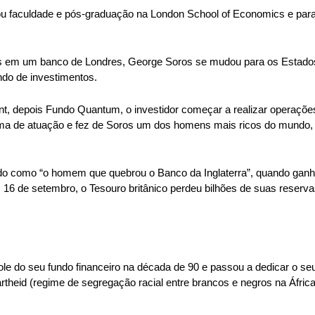
u faculdade e pós-graduação na London School of Economics e para
tos em um banco de Londres, George Soros se mudou para os Estado
ndo de investimentos.
epois Fundo Quantum, o investidor começar a realizar operações agr
rma de atuação e fez de Soros um dos homens mais ricos do mundo,
o como “o homem que quebrou o Banco da Inglaterra”, quando ganhou c
 16 de setembro, o Tesouro britânico perdeu bilhões de suas reserva
e do seu fundo financeiro na década de 90 e passou a dedicar o seu t
theid (regime de segregação racial entre brancos e negros na África 