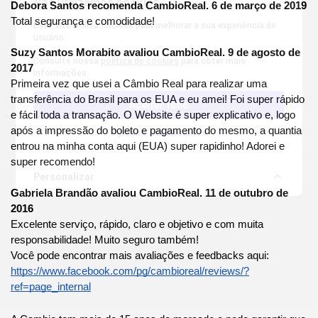
Nós utilizamos cookies
Debora Santos recomenda CambioReal. 6 de março de 2019
Total segurança e comodidade!
Este site utiliza cookies para melhorar a sua experiência de
usuário.
Suzy Santos Morabito avaliou CambioReal. 9 de agosto de 
Consulte nossa
política de cookies
para obter mais
2017
informações.
Primeira vez que usei a Câmbio Real para realizar uma 
transferência do Brasil para os EUA e eu amei! Foi super rápido 
Aceitar tudo
e fácil toda a transação. O Website é super explicativo e, logo 
após a impressão do boleto e pagamento do mesmo, a quantia 
Apenas necessários
entrou na minha conta aqui (EUA) super rapidinho! Adorei e 
super recomendo!
Personalizar
Gabriela Brandão avaliou CambioReal. 11 de outubro de 
2016
Excelente serviço, rápido, claro e objetivo e com muita 
responsabilidade! Muito seguro também!
Você pode encontrar mais avaliações e feedbacks aqui:
https://www.facebook.com/pg/cambioreal/reviews/?
ref=page_internal