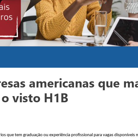
resas americanas que m
 o visto H1B
ios que tem graduação ou experiência profissional para vagas disponíveis 