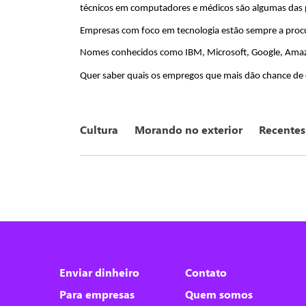
técnicos em computadores e médicos são algumas das 
Empresas com foco em tecnologia estão sempre a procur
Nomes conhecidos como IBM, Microsoft, Google, Amazaon
Quer saber quais os empregos que mais dão chance de ob
Cultura
Morando no exterior
Recentes
Nós utilizamos cookies
Este site utiliza cookies para melhorar a sua
Enviar dinheiro
Contato
experiência de usuário.
Para empresas
Quem somos
Consulte nossa
política de cookies
para