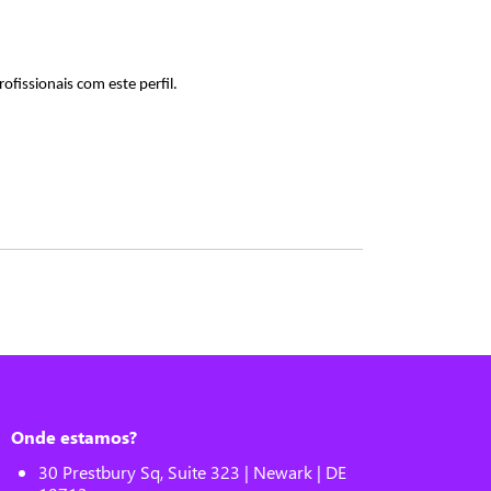
fissionais com este perfil.
Onde estamos?
30 Prestbury Sq, Suite 323 | Newark | DE