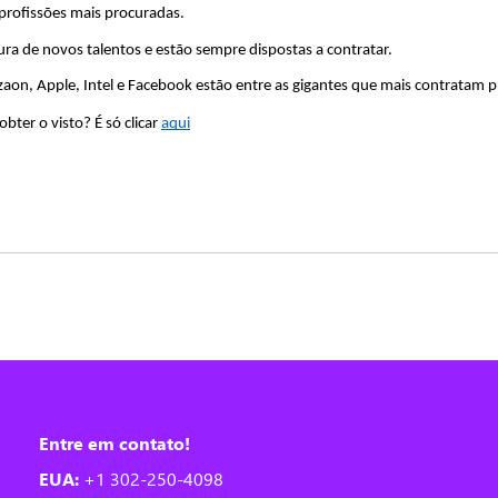
profissões mais procuradas.
a de novos talentos e estão sempre dispostas a contratar.
, Apple, Intel e Facebook estão entre as gigantes que mais contratam pro
ter o visto? É só clicar 
aqui
Entre em contato!
EUA:
+1 302-250-4098