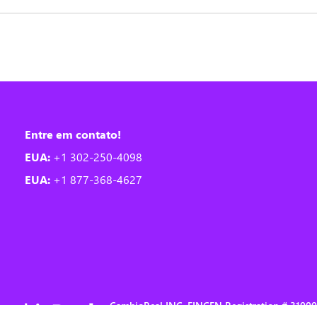
Entre em contato!
EUA:
+1 302-250-4098
EUA:
+1 877-368-4627
CambioReal INC, FINCEN Registration # 310