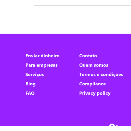
Nós utilizamos cookies
Este site utiliza cookies para melhorar a sua
Enviar dinheiro
Contato
experiência de usuário.
Para empresas
Quem somos
Consulte nossa
política de cookies
para
obter mais informações.
Serviços
Termos e condições
Blog
Compliance
Aceitar tudo
FAQ
Privacy policy
Apenas necessários
Personalizar