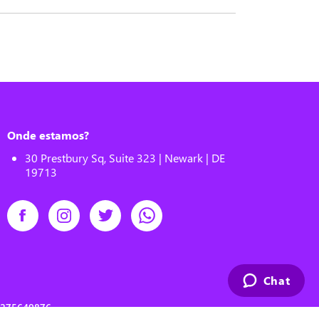
Onde estamos?
30 Prestbury Sq, Suite 323 | Newark | DE
19713
Chat
00275649876