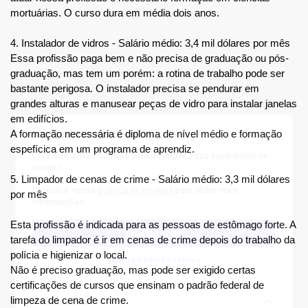
mortuárias. O curso dura em média dois anos.
4. Instalador de vidros - Salário médio: 3,4 mil dólares por mês
Essa profissão paga bem e não precisa de graduação ou pós-
graduação, mas tem um porém: a rotina de trabalho pode ser 
bastante perigosa. O instalador precisa se pendurar em 
grandes alturas e manusear peças de vidro para instalar janelas 
em edifícios.
Nós utilizamos cookies
A formação necessária é diploma de nível médio e formação 
espefícica em um programa de aprendiz.
Este site utiliza cookies para melhorar a sua experiência de
usuário.
5. Limpador de cenas de crime - Salário médio: 3,3 mil dólares 
Consulte nossa
política de cookies
para obter mais
por mês
informações.
Esta profissão é indicada para as pessoas de estômago forte. A 
Aceitar tudo
tarefa do limpador é ir em cenas de crime depois do trabalho da 
polícia e higienizar o local.
Apenas necessários
Não é preciso graduação, mas pode ser exigido certas 
certificações de cursos que ensinam o padrão federal de 
limpeza de cena de crime.
Personalizar