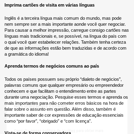
Imprima cartões de visita em várias línguas
Inglês é a terceira língua mais comum do mundo, mas pode 
nem sempre ser a mais importante aonde você quer negociar. 
Para causar a melhor impressão, carregue consigo cartões nas 
línguas mais tradicionais e, se possível, na língua do país com 
o qual você quer estabelecer relações. Também tenha certeza 
de que as informações estão bem traduzidas e de acordo com 
a gramática do idioma!
Aprenda termos de negócios comuns ao país
Todos os países possuem seu próprio “dialeto de negócios”, 
palavras comuns que qualquer empresário ou empreendedor 
conhecem e que facilitam o entendimento entre as partes 
durante uma negociação. Pesquise esses termos e aprenda os 
mais importantes para não cometer erros básicos na hora de 
Nós utilizamos cookies
falar sobre o assunto em questão. Além disso, também é 
importante saber de cor expressões de educação essenciais 
Este site utiliza cookies para melhorar a sua experiência de
usuário.
como “por favor”, “obrigado” e “com licença”.
Consulte nossa
política de cookies
para obter mais
Vista-se de forma conservadora