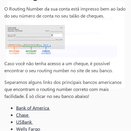
O Routing Number da sua conta está impresso bem ao lado
Nós utilizamos cookies
do seu número de conta no seu talão de cheques.
Este site utiliza cookies para melhorar a sua experiência de
usuário.
Consulte nossa
política de cookies
para obter mais
informações.
Aceitar tudo
Caso você não tenha acesso a um cheque, é possível
Apenas necessários
encontrar o seu routing number no site de seu banco.
Personalizar
Separamos alguns links dos principais bancos americanos
que encontram o routing number correto com mais
facilidade. É só clicar no seu banco abaixo!
Bank of America
Chase
USBank
Wells Fargo