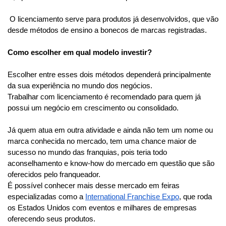
We use cookies
 O licenciamento serve para produtos já desenvolvidos, que vão 
desde métodos de ensino a bonecos de marcas registradas. 
This website uses cookies in order to enhance the overall
user experience.
Como escolher em qual modelo investir?
Take a look at our
Cookies Policy
for more information.
Escolher entre esses dois métodos dependerá principalmente 
Accept all
da sua experiência no mundo dos negócios.
Trabalhar com licenciamento é recomendado para quem já 
Only essentials
possui um negócio em crescimento ou consolidado.
Já quem atua em outra atividade e ainda não tem um nome ou 
Customize
marca conhecida no mercado, tem uma chance maior de 
sucesso no mundo das franquias, pois teria todo 
aconselhamento e know-how do mercado em questão que são 
oferecidos pelo franqueador.
É possível conhecer mais desse mercado em feiras 
especializadas como a 
International Franchise Expo
, que roda 
os Estados Unidos com eventos e milhares de empresas 
oferecendo seus produtos.