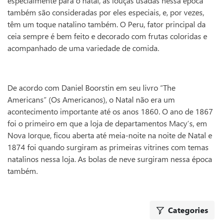
especialmente para o natal, as louças usadas nessa época
também são consideradas por eles especiais, e, por vezes,
têm um toque natalino também. O Peru, fator principal da
ceia sempre é bem feito e decorado com frutas coloridas e
acompanhado de uma variedade de comida.
We use cookies
This website uses cookies in order to enhance the overall
De acordo com Daniel Boorstin em seu livro “The
user experience.
Americans” (Os Americanos), o Natal não era um
acontecimento importante até os anos 1860. O ano de 1867
Take a look at our
Cookies Policy
for more information.
foi o primeiro em que a loja de departamentos Macy’s, em
Accept all
Nova Iorque, ficou aberta até meia-noite na noite de Natal e
1874 foi quando surgiram as primeiras vitrines com temas
Only essentials
natalinos nessa loja. As bolas de neve surgiram nessa época
também.
Customize
Categories