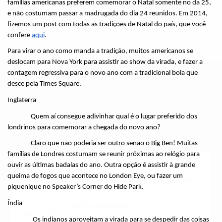
famílias americanas preferem comemorar o Natal somente no da 25, 
e não costumam passar a madrugada do dia 24 reunidos. Em 2014, 
fizemos um post com todas as tradições de Natal do país, que você 
confere 
aqui
.
Para virar o ano como manda a tradição, muitos americanos se 
deslocam para Nova York para assistir ao show da virada, e fazer a 
contagem regressiva para o novo ano com a tradicional bola que 
desce pela Times Square.
Inglaterra
Quem aí consegue adivinhar qual é o lugar preferido dos 
londrinos para comemorar a chegada do novo ano?
Claro que não poderia ser outro senão o Big Ben! Muitas 
famílias de Londres costumam se reunir próximas ao relógio para 
Nós utilizamos cookies
ouvir as últimas badalas do ano. Outra opção é assistir à grande 
queima de fogos que acontece no London Eye, ou fazer um 
Este site utiliza cookies para melhorar a sua experiência de
piquenique no Speaker’s Corner do Hide Park.
usuário.
Índia
Consulte nossa
política de cookies
para obter mais
informações.
 Os indianos aproveitam a virada para se despedir das coisas 