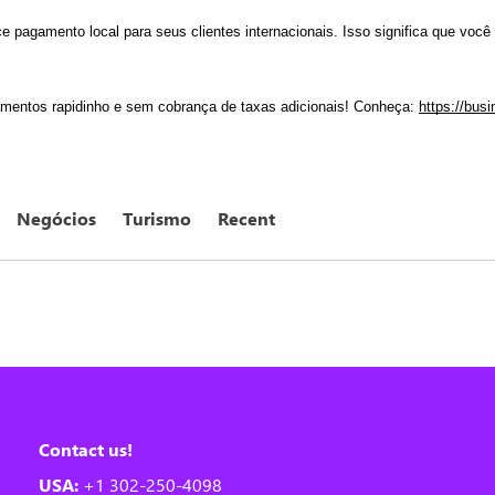
pagamento local para seus clientes internacionais. Isso significa que você 
amentos rapidinho e sem cobrança de taxas adicionais! Conheça: 
https://bus
Negócios
Turismo
Recent
Contact us!
USA:
+1 302-250-4098