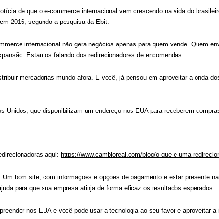
ícia de que o e-commerce internacional vem crescendo na vida do brasileiro
 em 2016, segundo a pesquisa da Ebit.
mmerce internacional não gera negócios apenas para quem vende. Quem envia
pansão. Estamos falando dos redirecionadores de encomendas.
tribuir mercadorias mundo afora. E você, já pensou em aproveitar a onda do
s Unidos, que disponibilizam um endereço nos EUA para receberem compras 
edirecionadoras aqui: 
https://www.cambioreal.com/blog/o-que-e-uma-redirecio
io. Um bom site, com informações e opções de pagamento e estar presente nas
juda para que sua empresa atinja de forma eficaz os resultados esperados.
reender nos EUA e você pode usar a tecnologia ao seu favor e aproveitar a i