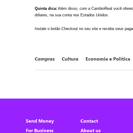
Quinta dica:
 Além disso, com a CambioReal você oferece 
dólares, na sua conta nos Estados Unidos. 
Instale o botão Checkout no seu site e receba seus pag
Compras
Cultura
Economia e Política
We use cookies
This website uses cookies in order to
Send Money
Contact
enhance the overall user experience.
For Business
About us
Take a look at our
Cookies Policy
for more