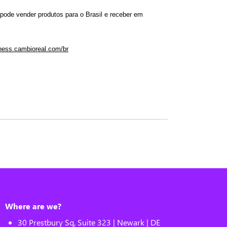
pode vender produtos para o Brasil e receber em 
iness.cambioreal.com/br
Where are we?
30 Prestbury Sq, Suite 323 | Newark | DE