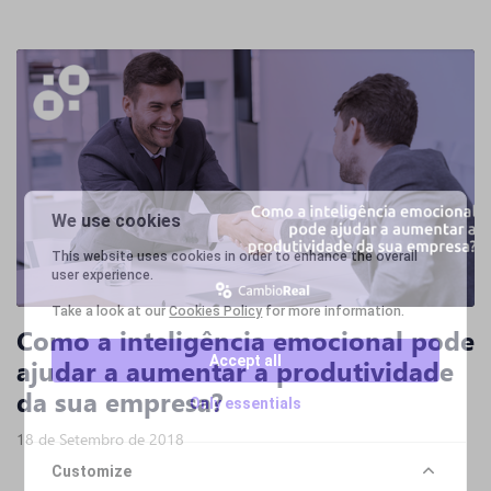
We use cookies
This website uses cookies in order to enhance the overall
user experience.
Take a look at our
Cookies Policy
for more information.
Como a inteligência emocional pode
Accept all
ajudar a aumentar a produtividade
da sua empresa?
Only essentials
18 de Setembro de 2018
Customize